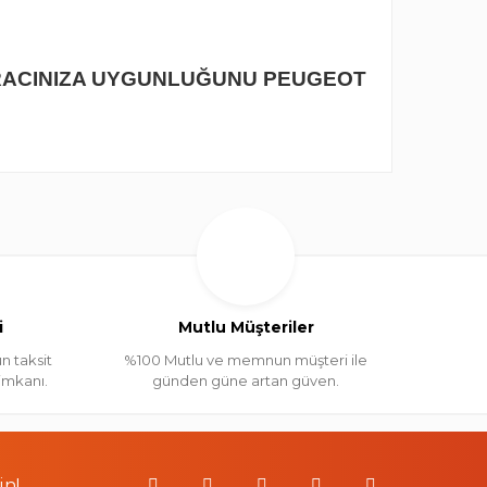
RACINIZA UYGUNLUĞUNU PEUGEOT
i
Mutlu Müşteriler
n taksit
%100 Mutlu ve memnun müşteri ile
 imkanı.
günden güne artan güven.
in!