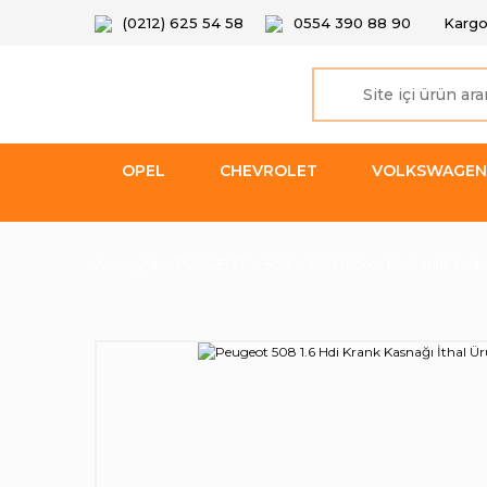
(0212) 625 54 58
0554 390 88 90
Kargo
OPEL
CHEVROLET
VOLKSWAGEN
Anasayfa
PEUGEOT
508
508 Motor Mekanik Yede