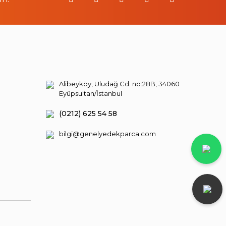
Alibeyköy, Uludağ Cd. no:28B, 34060
Eyüpsultan/İstanbul
(0212) 625 54 58
bilgi@genelyedekparca.com