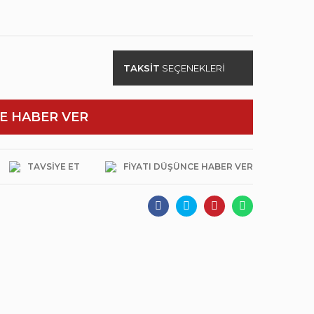
TAKSİT
SEÇENEKLERİ
E HABER VER
TAVSIYE ET
FIYATI DÜŞÜNCE HABER VER