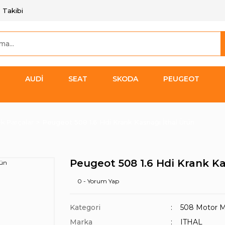
 Takibi
AUDİ
SEAT
SKODA
PEUGEOT
k Parçalar
Peugeot 508 1.6 Hdi Krank Kasnağı İthal Ürün
Peugeot 508 1.6 Hdi Krank Ka
0 - Yorum Yap
Kategori
508 Motor M
Marka
ITHAL