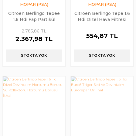
MOPAR (PSA)
MOPAR (PSA)
Citroen Berlingo Tepee
Citroen Berlingo Tepe 1.6
1.6 Hdi Fap Partikül
Hdi Dizel Hava Filtresi
Deposu Motorlu Komple
Kutusu Orijinal PSA
2.785,86 TL
Orijinal PSA
554,87 TL
2.367,98 TL
STOKTA YOK
STOKTA YOK