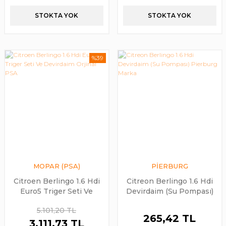
STOKTA YOK
STOKTA YOK
%39
MOPAR (PSA)
PİERBURG
Citroen Berlingo 1.6 Hdi
Citreon Berlingo 1.6 Hdi
Euro5 Triger Seti Ve
Devirdaim (Su Pompası)
Devirdaim Orjinal PSA
Pierburg Marka
5.101,20 TL
265,42 TL
3.111,73 TL