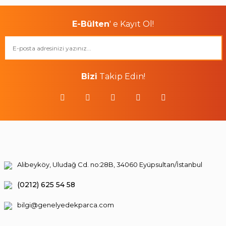
E-Bülten
' e Kayıt Ol!
Bizi
Takip Edin!
Alibeyköy, Uludağ Cd. no:28B, 34060 Eyüpsultan/İstanbul
(0212) 625 54 58
bilgi@genelyedekparca.com