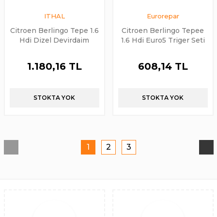
ITHAL
Eurorepar
Citroen Berlingo Tepe 1.6
Citroen Berlingo Tepee
Hdi Dizel Devirdaim
1.6 Hdi Euro5 Triger Seti
Hortumu Borusu Su
Ve Devirdaim Eurorepar
Kollektörü Hortumu
Orijinal
1.180,16 TL
608,14 TL
Borusu İthal
STOKTA YOK
STOKTA YOK
1
2
3