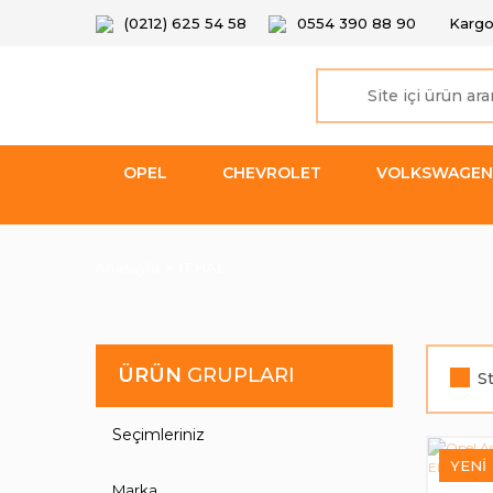
(0212) 625 54 58
0554 390 88 90
Kargo
OPEL
CHEVROLET
VOLKSWAGEN
Anasayfa
ITHAL
ÜRÜN
GRUPLARI
S
Seçimleriniz
YENI
Marka