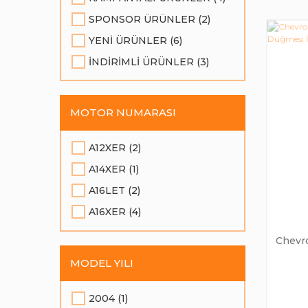
SPONSOR ÜRÜNLER (2)
YENI ÜRÜNLER (6)
İNDIRIMLI ÜRÜNLER (3)
MOTOR NUMARASI
A12XER (2)
A14XER (1)
A16LET (2)
A16XER (4)
Z16XER (1)
Chevr
MODEL YILI
2004 (1)