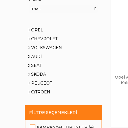
ITHAL
OPEL
CHEVROLET
VOLKSWAGEN
AUDİ
SEAT
SKODA
Opel A
Kal
PEUGEOT
CİTROEN
FILTRE SEÇENEKLERI
KAMPANYALI ÜRÜNLER (4)