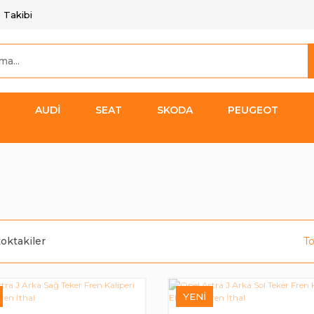
 Takibi
AUDİ
SEAT
SKODA
PEUGEOT
toktakiler
T
YENI