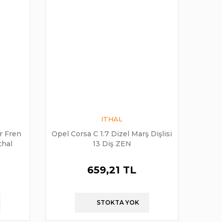
ITHAL
r Fren
Opel Corsa C 1.7 Dizel Marş Dişlisi
thal
13 Diş ZEN
659,21 TL
STOKTA YOK