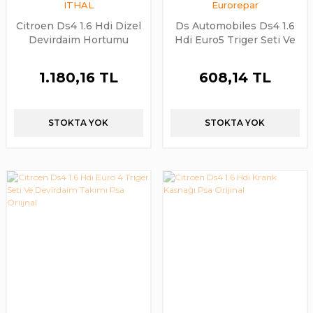
ITHAL
Eurorepar
Citroen Ds4 1.6 Hdi Dizel
Ds Automobiles Ds4 1.6
Devirdaim Hortumu
Hdi Euro5 Triger Seti Ve
Borusu Su Kollektörü
Devirdaim Eurorepar
Hortumu Borusu İthal
Orijinal
1.180,16 TL
608,14 TL
STOKTA YOK
STOKTA YOK