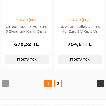
MOPAR (PSA)
MOPAR (PSA)
Citroen Ds4 1.6 Hdi Euro
Ds Automobiles Ds4 1.6
5 Eksantrik Krank Dişlisi
Hdi Euro 5 V Kayış Ve
Psa Oriijnal
Gergi Kütüğü Seti Orijinal
678,32 TL
784,61 TL
STOKTA YOK
STOKTA YOK
1
2