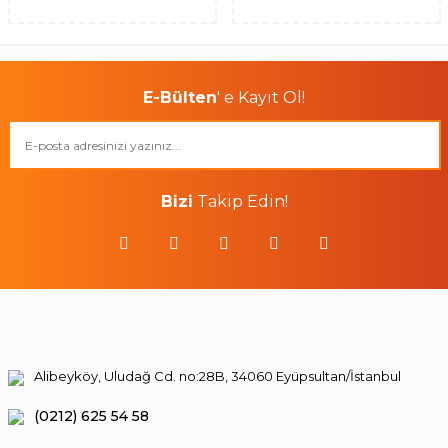
E-Bülten
' e Kayıt Ol!
Bizi
Takip Edin!
Alibeyköy, Uludağ Cd. no:28B, 34060 Eyüpsultan/İstanbul
(0212) 625 54 58