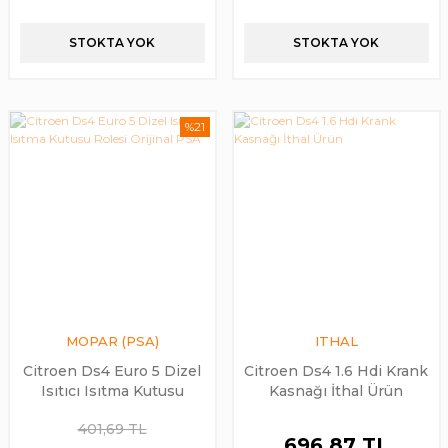
STOKTA YOK
STOKTA YOK
%21
MOPAR (PSA)
ITHAL
Citroen Ds4 Euro 5 Dizel
Citroen Ds4 1.6 Hdi Krank
Isıtıcı Isıtma Kutusu
Kasnağı İthal Ürün
Rolesi Orijinal PSA
401,69 TL
696,87 TL