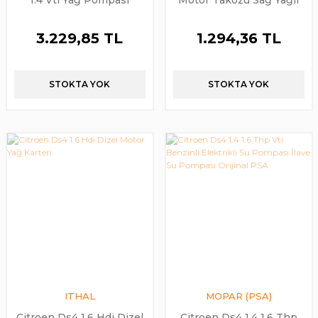
1.4 Vti Yağ Pompası
Motor Takozu Sağ Yağlı
Komple Orijinal PSA
Kulak İthal Marka
3.229,85 TL
1.294,36 TL
STOKTA YOK
STOKTA YOK
ITHAL
MOPAR (PSA)
Citroen Ds4 1.6 Hdi Dizel
Citroen Ds4 1.4 1.6 Thp