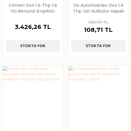
Citroen Ds4 1.6 Thp 1.6
Ds Automobiles Ds4 1.6
Vti Benzinli Enjektör
Thp Üst Külbütor Kapak
Bosch Marka
Contası Orijinal Psa
120,79 TL
3.426,26 TL
108,71 TL
STOKTA YOK
STOKTA YOK