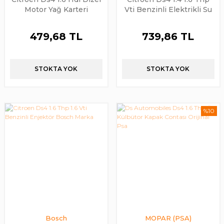
Motor Yağ Karteri
Vti Benzinli Elektrikli Su
Pompası İlave Su
Pompası Orijinal PSA
479,68 TL
739,86 TL
STOKTA YOK
STOKTA YOK
%10
Bosch
MOPAR (PSA)