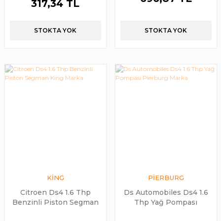
317,34 TL
STOKTA YOK
STOKTA YOK
KİNG
PİERBURG
Citroen Ds4 1.6 Thp
Ds Automobiles Ds4 1.6
Benzinli Piston Segman
Thp Yağ Pompası
King Marka
Pierburg Marka