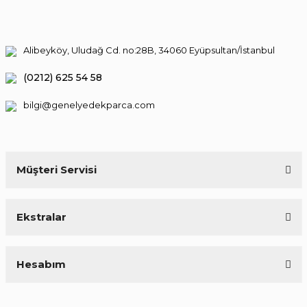
Alibeyköy, Uludağ Cd. no:28B, 34060 Eyüpsultan/İstanbul
(0212) 625 54 58
bilgi@genelyedekparca.com
Müşteri Servisi
Ekstralar
Hesabım