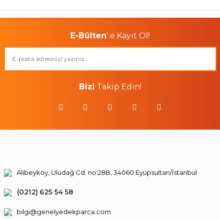
E-Bülten
' e Kayıt Ol!
Bizi
Takip Edin!
Alibeyköy, Uludağ Cd. no:28B, 34060 Eyüpsultan/İstanbul
(0212) 625 54 58
bilgi@genelyedekparca.com