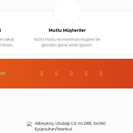
i
Mutlu Müşteriler
n taksit
%100 Mutlu ve memnun müşteri ile
 imkanı.
günden güne artan güven.
in!
Alibeyköy, Uludağ Cd. no:28B, 34060
Eyüpsultan/İstanbul