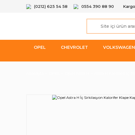
(0212) 625 54 58
0554 390 88 90
Kargo
OPEL
CHEVROLET
VOLKSWAGEN
Anasayfa
OPEL
Opel Astra H
Astra H Karoseri İç Tr