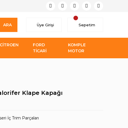
ARA
Üye Girişi
Sepetim
CİTROEN
FORD
KOMPLE
TİCARİ
MOTOR
alorifer Klape Kapağı
eri İç Trim Parçaları