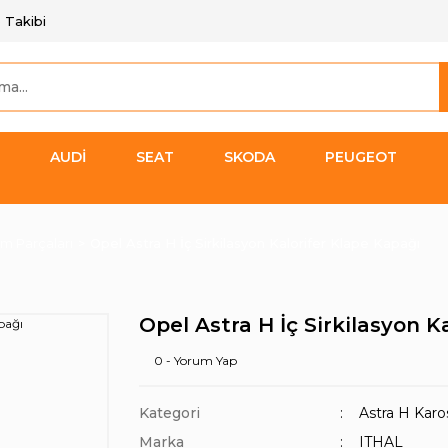
 Takibi
AUDİ
SEAT
SKODA
PEUGEOT
im Parçaları
Opel Astra H İç Sirkilasyon Kalorifer Klape Kapağı
Opel Astra H İç Sirkilasyon K
0 - Yorum Yap
Kategori
Astra H Karos
Marka
ITHAL