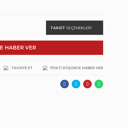
TAKSİT
SEÇENEKLERİ
E HABER VER
TAVSIYE ET
FIYATI DÜŞÜNCE HABER VER