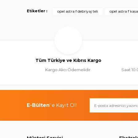
Etiketler :
opel astra f debriyaj teli
opel astra f kasa
Tüm Türkiye ve Kıbrıs Kargo
Kargo Alıcı Ödemelidir.
Saat 10.
E-Bülten
' e Kayıt Ol!
Müşteri Servisi
Ekstral