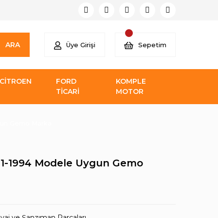
ARA
Üye Girişi
Sepetim
CİTROEN
FORD
KOMPLE
TİCARİ
MOTOR
ygun Gemo Marka
1991-1994 Modele Uygun Gemo
iyaj ve Şanzıman Parçaları