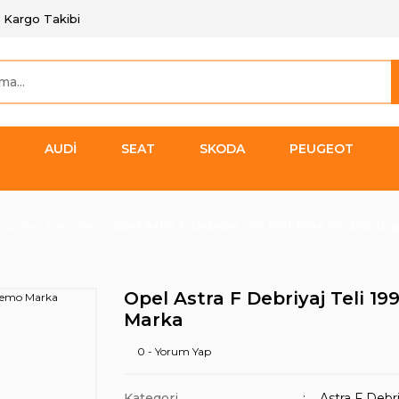
Kargo Takibi
AUDİ
SEAT
SKODA
PEUGEOT
anzıman Parçaları
Opel Astra F Debriyaj Teli 1991-1994 Modele U
Opel Astra F Debriyaj Teli 
Marka
0 - Yorum Yap
Kategori
Astra F Debr