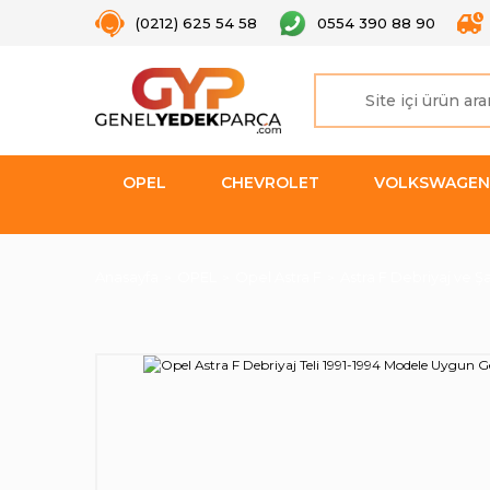
(0212) 625 54 58
0554 390 88 90
OPEL
CHEVROLET
VOLKSWAGEN
Anasayfa
OPEL
Opel Astra F
Astra F Debriyaj ve Ş