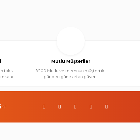
i
Mutlu Müşteriler
n taksit
%100 Mutlu ve memnun müşteri ile
 imkanı.
günden güne artan güven.
in!