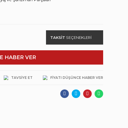
TAKSİT
SEÇENEKLERİ
E HABER VER
TAVSIYE ET
FIYATI DÜŞÜNCE HABER VER