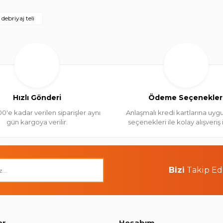
 debriyaj teli
Hızlı Gönderi
Ödeme Seçenekler
00'e kadar verilen siparişler aynı
Anlaşmalı kredi kartlarına uygu
gün kargoya verilir.
seçenekleri ile kolay alışveriş
Bizi
Takip Ed
ar
Hesabım