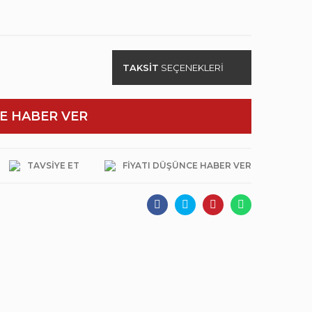
TAKSİT
SEÇENEKLERİ
E HABER VER
TAVSIYE ET
FIYATI DÜŞÜNCE HABER VER