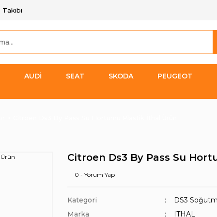
 Takibi
AUDİ
SEAT
SKODA
PEUGEOT
ör
Citroen Ds3 By Pass Su Hortumu Plastik İthal Ürün
Citroen Ds3 By Pass Su Hort
0 - Yorum Yap
Kategori
DS3 Soğutm
Marka
ITHAL