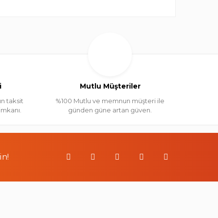
i
Mutlu Müşteriler
n taksit
%100 Mutlu ve memnun müşteri ile
 imkanı.
günden güne artan güven.
in!