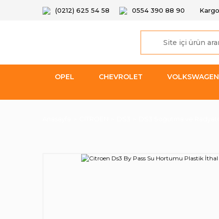
(0212) 625 54 58
0554 390 88 90
Kargo
OPEL
CHEVROLET
VOLKSWAGEN
Anasayfa
CİTROEN
DS3
DS3 Soğutma ve Radyat