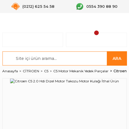
(0212) 625 54 58
0554 390 88 90
ARA
Anasayfa
CİTROEN
C5
C5 Motor Mekanik Yedek Parçalar
Citroen 