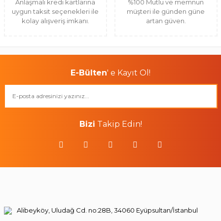
Anlaşmalı kredi kartlarına
%100 Mutlu ve memnun
uygun taksit seçenekleri ile
müşteri ile günden güne
kolay alışveriş imkanı.
artan güven.
E-Bülten
' e Kayıt Ol!
Bizi
Takip Edin!
Alibeyköy, Uludağ Cd. no:28B, 34060 Eyüpsultan/İstanbul