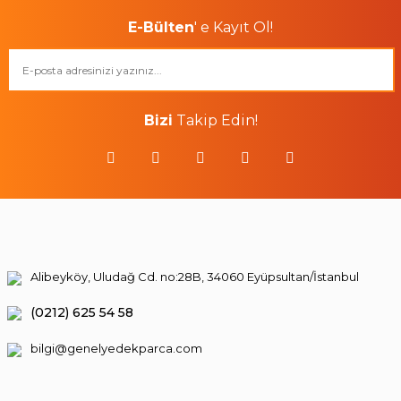
E-Bülten
' e Kayıt Ol!
Bizi
Takip Edin!
Alibeyköy, Uludağ Cd. no:28B, 34060 Eyüpsultan/İstanbul
(0212) 625 54 58
bilgi@genelyedekparca.com