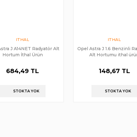
ITHAL
ITHAL
stra J A14NET Radyatör Alt
Opel Astra J 1.6 Benzinli R
Hortum İthal Ürün
Alt Hortumu ithal ür
684,49 TL
148,67 TL
STOKTA YOK
STOKTA YOK