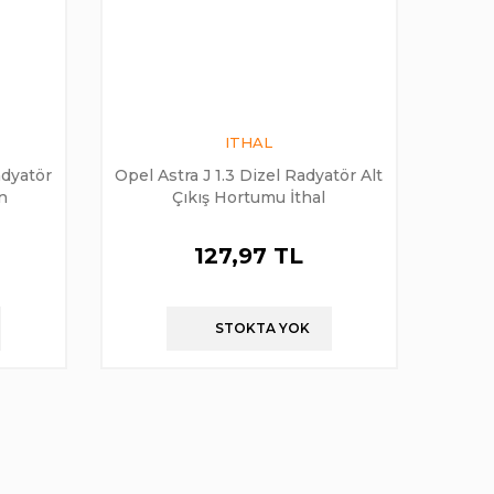
ITHAL
adyatör
Opel Astra J 1.3 Dizel Radyatör Alt
ün
Çıkış Hortumu İthal
127,97 TL
STOKTA YOK