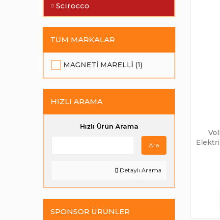
Scirocco
TÜM MARKALAR
MAGNETI MARELLI (1)
HIZLI ARAMA
Hızlı Ürün Arama
Vol
Elektr
Ara
Detaylı Arama
SPONSOR ÜRÜNLER