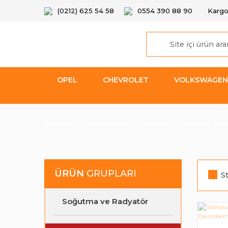
(0212) 625 54 58
0554 390 88 90
Kargo
OPEL
CHEVROLET
VOLKSWAGEN
Anasayfa
VOLKSWAGEN
Scirocco
Soğutma ve R
ÜRÜN
GRUPLARI
S
Soğutma ve Radyatör