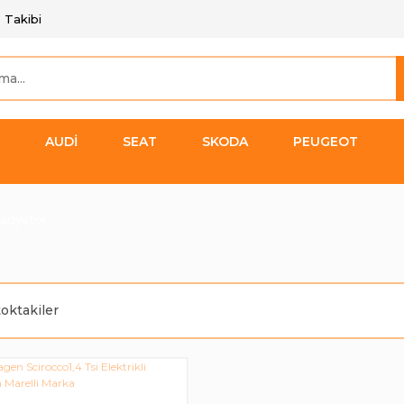
 Takibi
AUDİ
SEAT
SKODA
PEUGEOT
adyatör
toktakiler