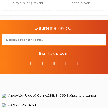
kolay alışveriş imkanı.
artan güven.
E-Bülten
' e Kayıt Ol!
Bizi
Takip Edin!
Alibeyköy, Uludağ Cd. no:28B, 34060 Eyüpsultan/İstanbul
(0212) 625 54 58