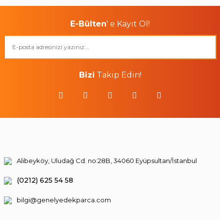
E-Bülten
' e Kayıt Ol!
Bizi
Takip Edin!
Alibeyköy, Uludağ Cd. no:28B, 34060 Eyüpsultan/İstanbul
(0212) 625 54 58
bilgi@genelyedekparca.com