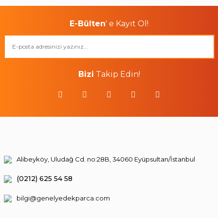
E-Bülten
' e Kayıt Ol!
Bizi
Takip Edin!
Alibeyköy, Uludağ Cd. no:28B, 34060 Eyüpsultan/İstanbul
(0212) 625 54 58
bilgi@genelyedekparca.com