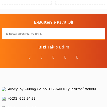
E-Bülten
' e Kayıt Ol!
Bizi
Takip Edin!
Alibeyköy, Uludağ Cd. no:28B, 34060 Eyüpsultan/İstanbul
(0212) 625 54 58