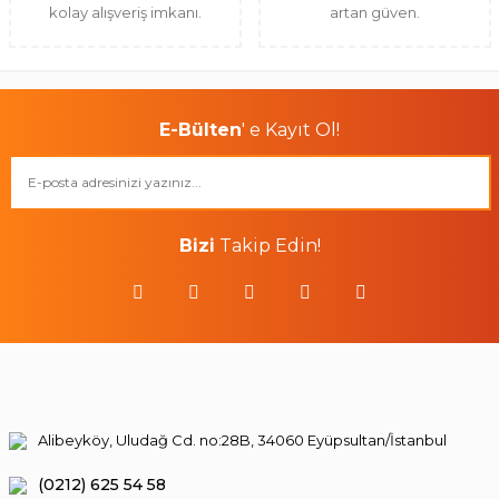
kolay alışveriş imkanı.
artan güven.
E-Bülten
' e Kayıt Ol!
Bizi
Takip Edin!
Alibeyköy, Uludağ Cd. no:28B, 34060 Eyüpsultan/İstanbul
(0212) 625 54 58