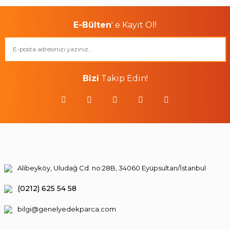
E-Bülten
' e Kayıt Ol!
Bizi
Takip Edin!
Alibeyköy, Uludağ Cd. no:28B, 34060 Eyüpsultan/İstanbul
(0212) 625 54 58
bilgi@genelyedekparca.com