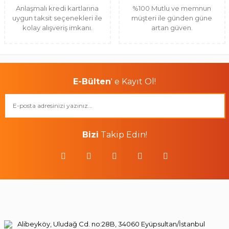
Anlaşmalı kredi kartlarına
%100 Mutlu ve memnun
uygun taksit seçenekleri ile
müşteri ile günden güne
kolay alışveriş imkanı.
artan güven.
E-Bülten
' e Kayıt Ol!
Bizi
Takip Edin!
Alibeyköy, Uludağ Cd. no:28B, 34060 Eyüpsultan/İstanbul