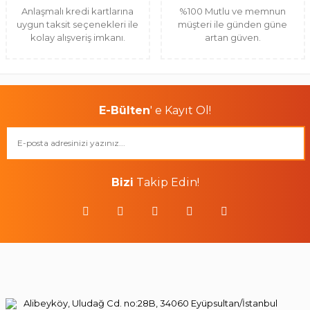
Anlaşmalı kredi kartlarına
%100 Mutlu ve memnun
uygun taksit seçenekleri ile
müşteri ile günden güne
kolay alışveriş imkanı.
artan güven.
E-Bülten
' e Kayıt Ol!
Bizi
Takip Edin!
Alibeyköy, Uludağ Cd. no:28B, 34060 Eyüpsultan/İstanbul