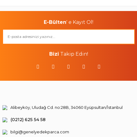
E-Bülten
' e Kayıt Ol!
Bizi
Takip Edin!
Alibeyköy, Uludağ Cd. no:28B, 34060 Eyüpsultan/İstanbul
(0212) 625 54 58
bilgi@genelyedekparca.com