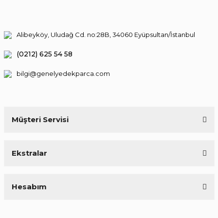
Alibeyköy, Uludağ Cd. no:28B, 34060 Eyüpsultan/İstanbul
(0212) 625 54 58
bilgi@genelyedekparca.com
Müşteri Servisi
Ekstralar
Hesabım