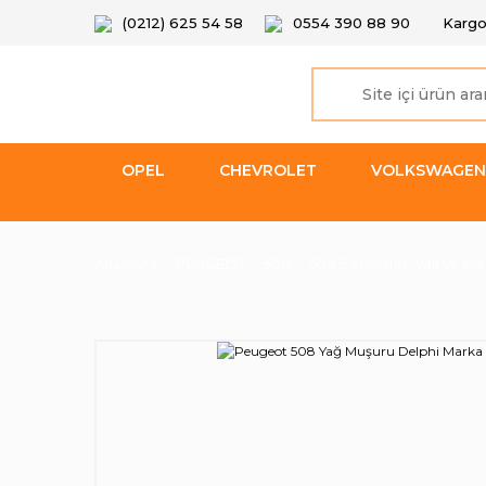
(0212) 625 54 58
0554 390 88 90
Kargo
OPEL
CHEVROLET
VOLKSWAGEN
Anasayfa
PEUGEOT
508
508 Sensörler, Valf ve Ele