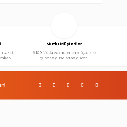
i
Mutlu Müşteriler
n taksit
%100 Mutlu ve memnun müşteri ile
 imkanı.
günden güne artan güven.
in!