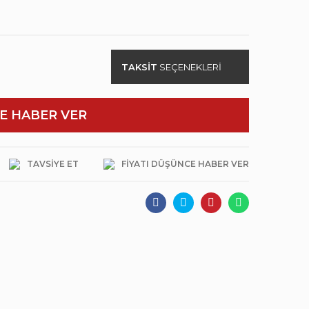
TAKSİT
SEÇENEKLERİ
E HABER VER
TAVSIYE ET
FIYATI DÜŞÜNCE HABER VER