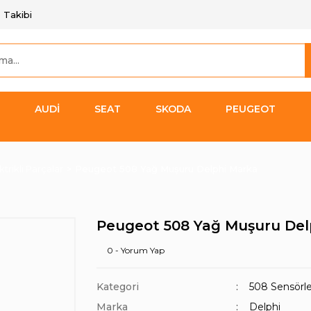
 Takibi
AUDİ
SEAT
SKODA
PEUGEOT
ktrikli Parçalar
Peugeot 508 Yağ Muşuru Delphi Marka
Peugeot 508 Yağ Muşuru Del
0 - Yorum Yap
Kategori
508 Sensörler
Marka
Delphi