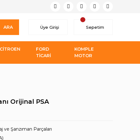
ARA
Üye Girişi
Sepetim
CİTROEN
FORD
KOMPLE
TİCARİ
MOTOR
nı Orijinal PSA
j ve Şanzıman Parçaları
A)