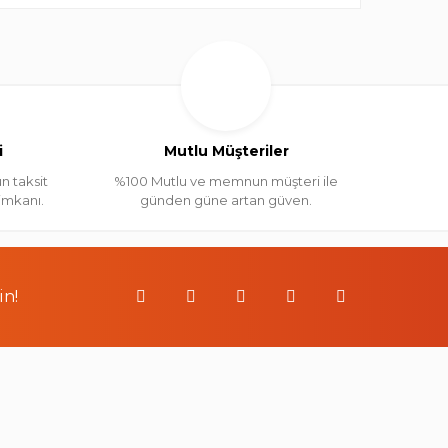
i
Mutlu Müşteriler
n taksit
%100 Mutlu ve memnun müşteri ile
 imkanı.
günden güne artan güven.
in!