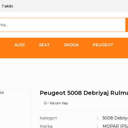
 Takibi
AUDİ
SEAT
SKODA
PEUGEOT
man Parçaları
Peugeot 5008 Debriyaj Rulmanı Orijinal PSA
Peugeot 5008 Debriyaj Rulma
0 - Yorum Yap
Kategori
5008 Debriya
Marka
MOPAR (PS