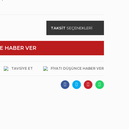
TAKSİT
SEÇENEKLERİ
E HABER VER
TAVSIYE ET
FIYATI DÜŞÜNCE HABER VER