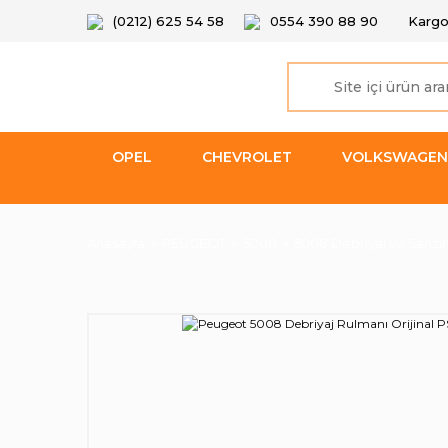
(0212) 625 54 58
0554 390 88 90
Kargo
OPEL
CHEVROLET
VOLKSWAGEN
Anasayfa
PEUGEOT
5008
5008 Debriyaj ve Şanzı