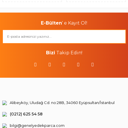
E-Bülten
' e Kayıt Ol!
Bizi
Takip Edin!
Alibeyköy, Uludağ Cd. no:28B, 34060 Eyüpsultan/İstanbul
(0212) 625 54 58
bilgi@genelyedekparca.com