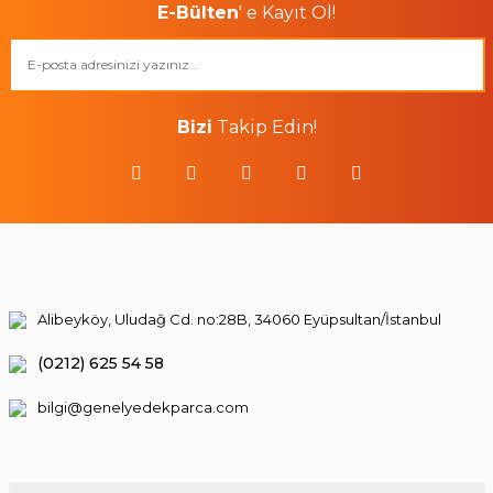
E-Bülten
' e Kayıt Ol!
Bizi
Takip Edin!
Alibeyköy, Uludağ Cd. no:28B, 34060 Eyüpsultan/İstanbul
(0212) 625 54 58
bilgi@genelyedekparca.com