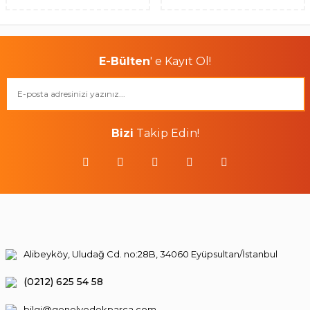
E-Bülten
' e Kayıt Ol!
Bizi
Takip Edin!
Alibeyköy, Uludağ Cd. no:28B, 34060 Eyüpsultan/İstanbul
(0212) 625 54 58
bilgi@genelyedekparca.com