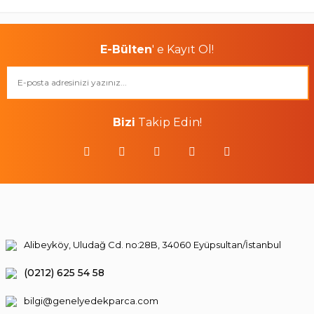
E-Bülten
' e Kayıt Ol!
Bizi
Takip Edin!
Alibeyköy, Uludağ Cd. no:28B, 34060 Eyüpsultan/İstanbul
(0212) 625 54 58
bilgi@genelyedekparca.com