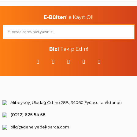
E-Bülten
' e Kayıt Ol!
Bizi
Takip Edin!
Alibeyköy, Uludağ Cd. no:28B, 34060 Eyüpsultan/İstanbul
(0212) 625 54 58
bilgi@genelyedekparca.com