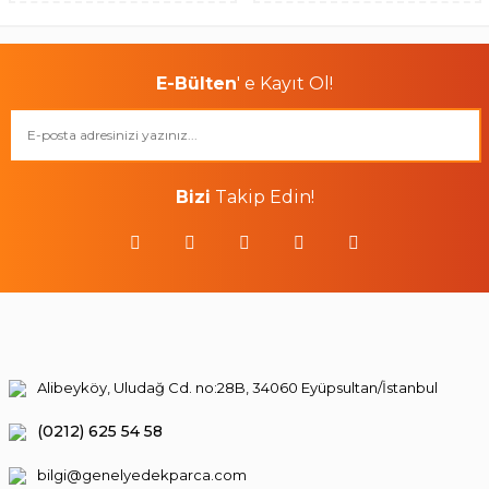
E-Bülten
' e Kayıt Ol!
Bizi
Takip Edin!
Alibeyköy, Uludağ Cd. no:28B, 34060 Eyüpsultan/İstanbul
(0212) 625 54 58
bilgi@genelyedekparca.com