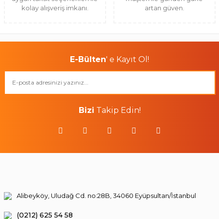
kolay alışveriş imkanı.
artan güven.
E-Bülten
' e Kayıt Ol!
Bizi
Takip Edin!
Alibeyköy, Uludağ Cd. no:28B, 34060 Eyüpsultan/İstanbul
(0212) 625 54 58