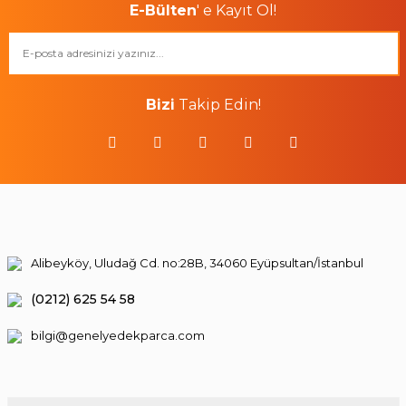
E-Bülten
' e Kayıt Ol!
Bizi
Takip Edin!
Alibeyköy, Uludağ Cd. no:28B, 34060 Eyüpsultan/İstanbul
(0212) 625 54 58
bilgi@genelyedekparca.com