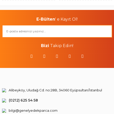
E-Bülten
' e Kayıt Ol!
Bizi
Takip Edin!
Alibeyköy, Uludağ Cd. no:28B, 34060 Eyüpsultan/İstanbul
(0212) 625 54 58
bilgi@genelyedekparca.com