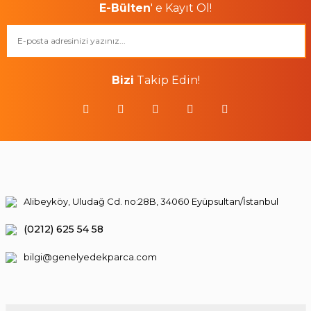
E-Bülten
' e Kayıt Ol!
Bizi
Takip Edin!
Alibeyköy, Uludağ Cd. no:28B, 34060 Eyüpsultan/İstanbul
(0212) 625 54 58
bilgi@genelyedekparca.com