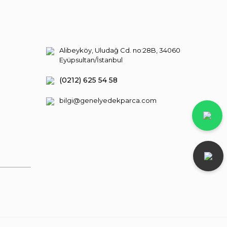
Alibeyköy, Uludağ Cd. no:28B, 34060
Eyüpsultan/İstanbul
(0212) 625 54 58
bilgi@genelyedekparca.com