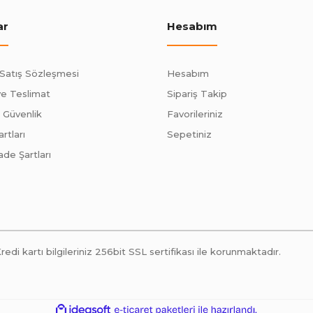
ar
Hesabım
 Satış Sözleşmesi
Hesabım
e Teslimat
Sipariş Takip
e Güvenlik
Favorileriniz
rtları
Sepetiniz
ade Şartları
 kartı bilgileriniz 256bit SSL sertifikası ile korunmaktadır.
ile
ideasoft
e-