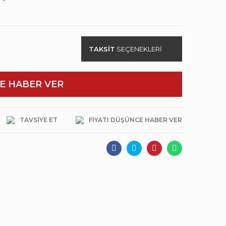
TAKSİT
SEÇENEKLERİ
E HABER VER
TAVSIYE ET
FIYATI DÜŞÜNCE HABER VER