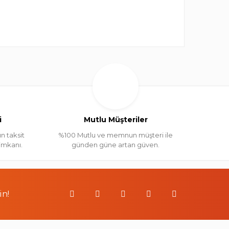
i
Mutlu Müşteriler
n taksit
%100 Mutlu ve memnun müşteri ile
 imkanı.
günden güne artan güven.
in!