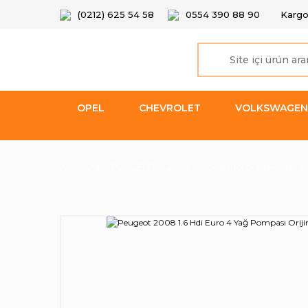
(0212) 625 54 58
0554 390 88 90
Kargo
OPEL
CHEVROLET
VOLKSWAGEN
Anasayfa
PEUGEOT
2008
2008 Motor Mekanik Ye