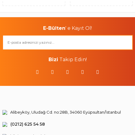
E-Bülten
' e Kayıt Ol!
Bizi
Takip Edin!
Alibeyköy, Uludağ Cd. no:28B, 34060 Eyüpsultan/İstanbul
(0212) 625 54 58