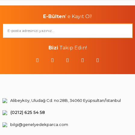
E-Bülten
' e Kayıt Ol!
Bizi
Takip Edin!
Alibeyköy, Uludağ Cd. no:28B, 34060 Eyüpsultan/İstanbul
(0212) 625 54 58
bilgi@genelyedekparca.com