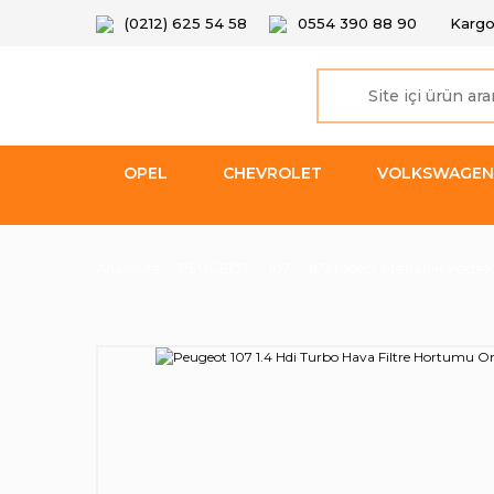
(0212) 625 54 58
0554 390 88 90
Kargo
OPEL
CHEVROLET
VOLKSWAGEN
Anasayfa
PEUGEOT
107
107 Motor Mekanik Yedek