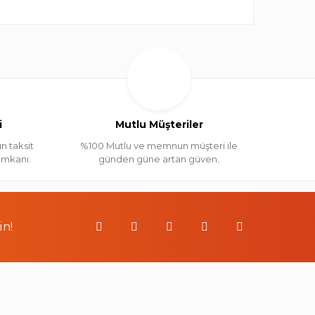
i
Mutlu Müşteriler
n taksit
%100 Mutlu ve memnun müşteri ile
 imkanı.
günden güne artan güven.
in!