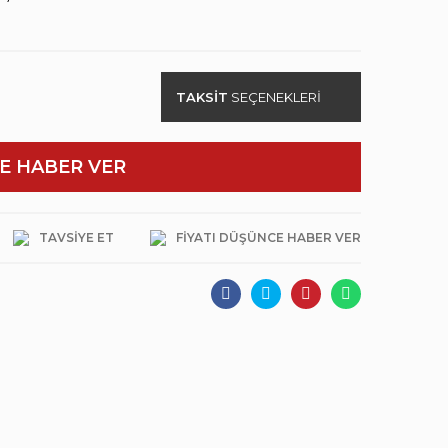
TAKSİT
SEÇENEKLERİ
E HABER VER
TAVSIYE ET
FIYATI DÜŞÜNCE HABER VER