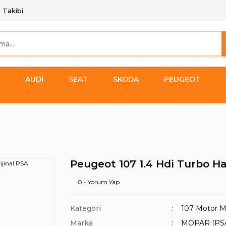
 Takibi
AUDİ
SEAT
SKODA
PEUGEOT
 Parçalar
Peugeot 107 1.4 Hdi Turbo Hava Filtre Hortumu Orijinal
Peugeot 107 1.4 Hdi Turbo Ha
0 - Yorum Yap
Kategori
107 Motor M
Marka
MOPAR (PS