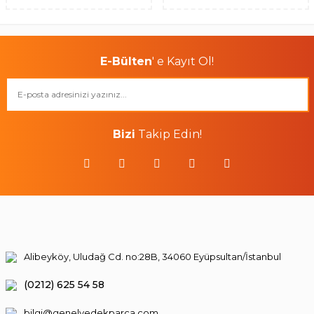
E-Bülten
' e Kayıt Ol!
Bizi
Takip Edin!
Alibeyköy, Uludağ Cd. no:28B, 34060 Eyüpsultan/İstanbul
(0212) 625 54 58
bilgi@genelyedekparca.com