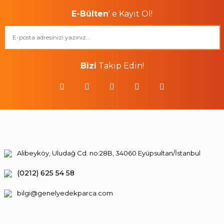
E-Bülten
' e Kayıt Ol!
Bizi
Takip Edin!
Alibeyköy, Uludağ Cd. no:28B, 34060 Eyüpsultan/İstanbul
(0212) 625 54 58
bilgi@genelyedekparca.com