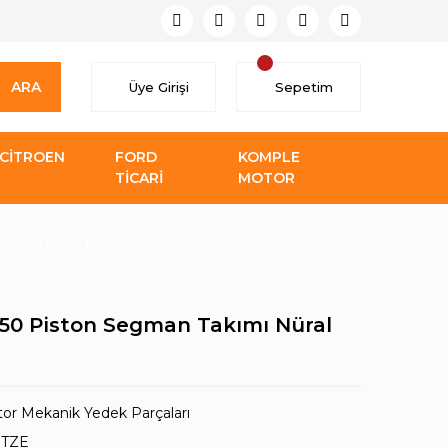
ARA
Üye Girişi
Sepetim
CİTROEN
FORD
KOMPLE
TİCARİ
MOTOR
gman Takımı Nüral
0.50 Piston Segman Takımı Nüral
or Mekanik Yedek Parçaları
TZE