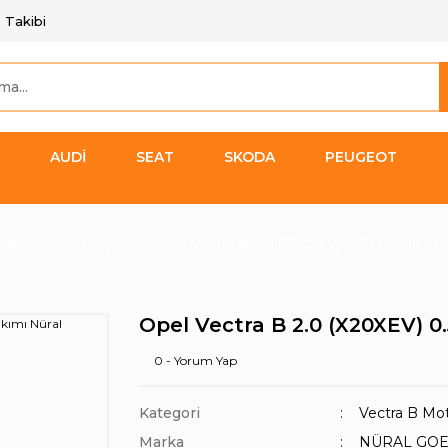
 Takibi
AUDİ
SEAT
SKODA
PEUGEOT
anik Yedek Parçaları
Opel Vectra B 2.0 (X20XEV) 0.50 Piston Se
Opel Vectra B 2.0 (X20XEV) 
0 - Yorum Yap
Kategori
Vectra B Mot
Marka
NÜRAL GOE