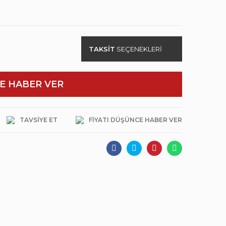
TAKSİT
SEÇENEKLERİ
E HABER VER
TAVSIYE ET
FIYATI DÜŞÜNCE HABER VER