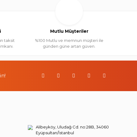
i
Mutlu Müşteriler
n taksit
%100 Mutlu ve memnun müşteri ile
 imkanı.
günden güne artan güven.
in!
Alibeyköy, Uludağ Cd. no:28B, 34060
Eyüpsultan/İstanbul