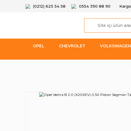
(0212) 625 54 58
0554 390 88 90
Kargo
OPEL
CHEVROLET
VOLKSWAGEN
Anasayfa
OPEL
Opel Vectra B
Vectra B Motor Mek