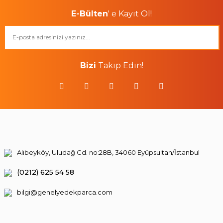
E-Bülten
' e Kayıt Ol!
Bizi
Takip Edin!
Alibeyköy, Uludağ Cd. no:28B, 34060 Eyüpsultan/İstanbul
(0212) 625 54 58
bilgi@genelyedekparca.com