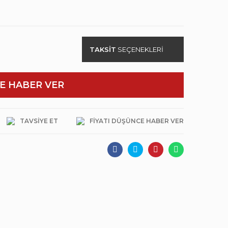
TAKSİT
SEÇENEKLERİ
E HABER VER
TAVSIYE ET
FIYATI DÜŞÜNCE HABER VER