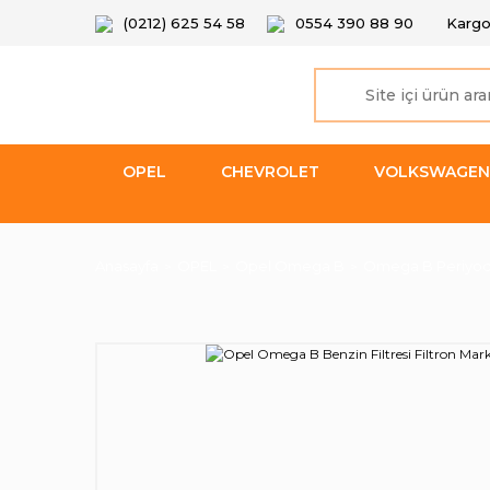
(0212) 625 54 58
0554 390 88 90
Kargo
OPEL
CHEVROLET
VOLKSWAGEN
Anasayfa
OPEL
Opel Omega B
Omega B Periyodi