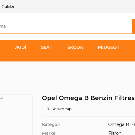
 Takibi
AUDİ
SEAT
SKODA
PEUGEOT
k Bakım Parçaları
Opel Omega B Benzin Filtresi Filtron Marka
Opel Omega B Benzin Filtres
0 - Yorum Yap
Kategori
Omega B Per
Marka
Filtron