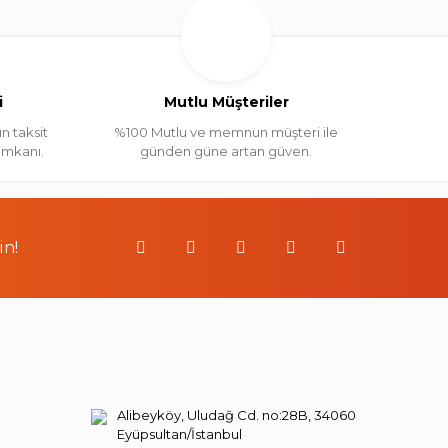
i
Mutlu Müşteriler
n taksit
%100 Mutlu ve memnun müşteri ile
 imkanı.
günden güne artan güven.
in!
Alibeyköy, Uludağ Cd. no:28B, 34060
Eyüpsultan/İstanbul