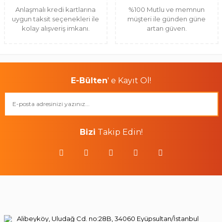
Anlaşmalı kredi kartlarına
%100 Mutlu ve memnun
uygun taksit seçenekleri ile
müşteri ile günden güne
kolay alışveriş imkanı.
artan güven.
E-Bülten
' e Kayıt Ol!
Bizi
Takip Edin!
Alibeyköy, Uludağ Cd. no:28B, 34060 Eyüpsultan/İstanbul