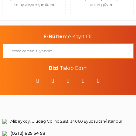
kolay alışveriş imkanı.
artan güven.
E-Bülten
' e Kayıt Ol!
Bizi
Takip Edin!
Alibeyköy, Uludağ Cd. no:28B, 34060 Eyüpsultan/İstanbul
(0212) 625 54 58