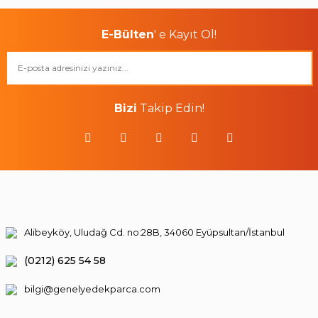
E-Bülten
' e Kayıt Ol!
Bizi
Takip Edin!
Alibeyköy, Uludağ Cd. no:28B, 34060 Eyüpsultan/İstanbul
(0212) 625 54 58
bilgi@genelyedekparca.com