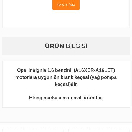
Yorum Yaz
ÜRÜN
BİLGİSİ
Opel insignia 1.6 benzinli (A16XER-A16LET)
motorlara uygun ön krank keçesi (yağ pompa
keçesi)dir.
Elring marka alman malı üründür.