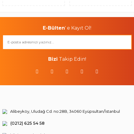
E-Bülten
' e Kayıt Ol!
Bizi
Takip Edin!
Alibeyköy, Uludağ Cd. no:28B, 34060 Eyüpsultan/İstanbul
(0212) 625 54 58