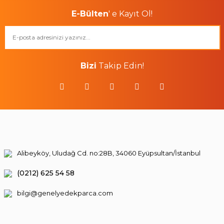
E-Bülten
' e Kayıt Ol!
Bizi
Takip Edin!
Alibeyköy, Uludağ Cd. no:28B, 34060 Eyüpsultan/İstanbul
(0212) 625 54 58
bilgi@genelyedekparca.com