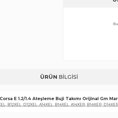
Bu
ÜRÜN
BİLGİSİ
Corsa E 1.2/1.4 Ateşleme Buji Takımı Orijinal Gm Mar
2XEL, B12XEL, D12XEL, A14XEL, B14XEL, A14XER, B14XER, D14XER