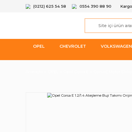
(0212) 625 54 58
0554 390 88 90
Kargo
OPEL
CHEVROLET
VOLKSWAGEN
Anasayfa
OPEL
Opel Corsa E
Corsa E Motor Elektri