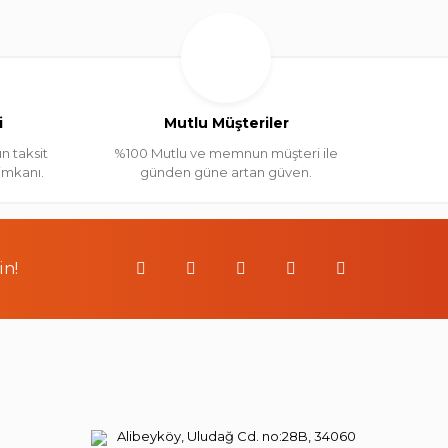
i
Mutlu Müşteriler
n taksit
%100 Mutlu ve memnun müşteri ile
 imkanı.
günden güne artan güven.
in!
Alibeyköy, Uludağ Cd. no:28B, 34060