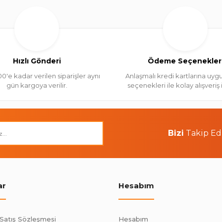
Hızlı Gönderi
Ödeme Seçenekler
00'e kadar verilen siparişler aynı
Anlaşmalı kredi kartlarına uygu
gün kargoya verilir.
seçenekleri ile kolay alışveriş
Bizi
Takip Ed
ar
Hesabım
 Satış Sözleşmesi
Hesabım