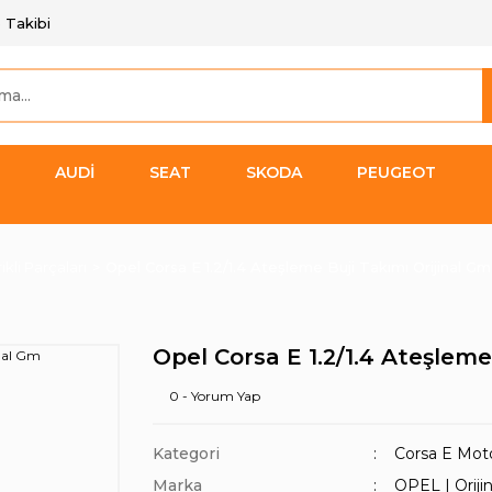
 Takibi
AUDİ
SEAT
SKODA
PEUGEOT
kli Parçaları
Opel Corsa E 1.2/1.4 Ateşleme Buji Takımı Orijinal Gm
Opel Corsa E 1.2/1.4 Ateşleme
0 - Yorum Yap
Kategori
Corsa E Motor
Marka
OPEL | Orijin