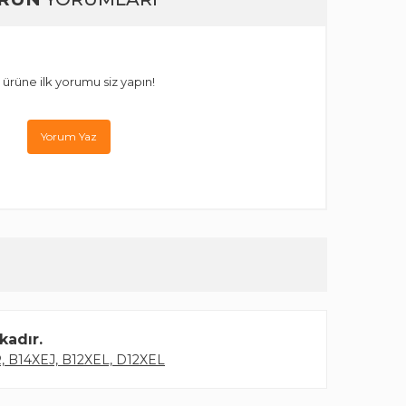
 ürüne ilk yorumu siz yapın!
Yorum Yaz
kadır.
, B14XEJ, B12XEL, D12XEL