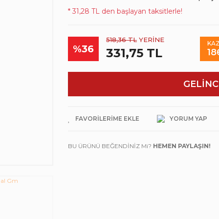
* 31,28 TL den başlayan taksitlerle!
518,36 TL
YERİNE
KAZ
%36
331,75 TL
18
GELİNC
YORUM YAP
BU ÜRÜNÜ BEĞENDİNİZ Mi?
HEMEN PAYLAŞIN!