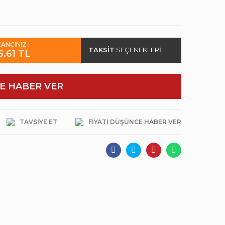
ANCINIZ :
TAKSİT
SEÇENEKLERİ
6.61 TL
E HABER VER
TAVSIYE ET
FIYATI DÜŞÜNCE HABER VER